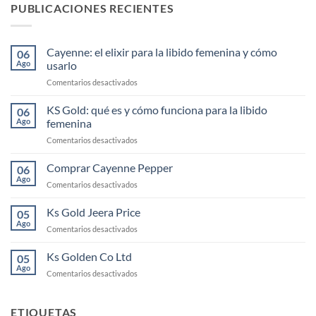
PUBLICACIONES RECIENTES
Cayenne: el elixir para la libido femenina y cómo
06
Ago
usarlo
en
Comentarios desactivados
Cayenne:
el
KS Gold: qué es y cómo funciona para la libido
06
elixir
Ago
femenina
para
en
Comentarios desactivados
la
KS
libido
Gold:
Comprar Cayenne Pepper
femenina
06
qué
y
Ago
en
Comentarios desactivados
es
cómo
Comprar
y
usarlo
Cayenne
Ks Gold Jeera Price
cómo
05
Pepper
Ago
funciona
en
Comentarios desactivados
para
Ks
la
Gold
Ks Golden Co Ltd
05
libido
Jeera
Ago
femenina
en
Comentarios desactivados
Price
Ks
Golden
Co
ETIQUETAS