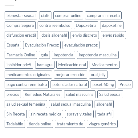
Ltd
bienestar sexual
cialis
comprar online
comprar sin receta
Compra Segura
contra reembolso
Dapoxetina
dapoxetine
disfunción eréctil
dosis sildenafil
envío discreto
envío rápido
España
Eyaculación Precoz
eyaculación precoz
Farmacia Online
guia
Impotencia
impotencia masculina
inhibidor pde5
kamagra
Medicación oral
Medicamentos
medicamentos originales
mejorar erección
oral jelly
pago contra reembolso
potenciador natural
poxet 60mg
Precio
precios
Remedios Naturales
salud masculina
Salud Sexual
salud sexual femenina
salud sexual masculina
sildenafil
Sin Receta
sin receta médica
sprays y geles
tadalafil
Tadalafilo
tienda online
tratamiento de
viagra genérico