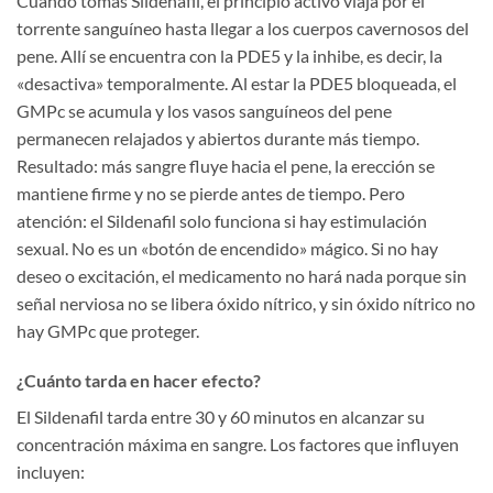
Cuando tomas Sildenafil, el principio activo viaja por el
torrente sanguíneo hasta llegar a los cuerpos cavernosos del
pene. Allí se encuentra con la PDE5 y la inhibe, es decir, la
«desactiva» temporalmente. Al estar la PDE5 bloqueada, el
GMPc se acumula y los vasos sanguíneos del pene
permanecen relajados y abiertos durante más tiempo.
Resultado: más sangre fluye hacia el pene, la erección se
mantiene firme y no se pierde antes de tiempo. Pero
atención: el Sildenafil solo funciona si hay estimulación
sexual. No es un «botón de encendido» mágico. Si no hay
deseo o excitación, el medicamento no hará nada porque sin
señal nerviosa no se libera óxido nítrico, y sin óxido nítrico no
hay GMPc que proteger.
¿Cuánto tarda en hacer efecto?
El Sildenafil tarda entre 30 y 60 minutos en alcanzar su
concentración máxima en sangre. Los factores que influyen
incluyen: