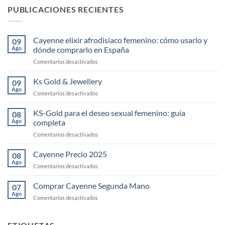
PUBLICACIONES RECIENTES
Cayenne elixir afrodisíaco femenino: cómo usarlo y
09
Ago
dónde comprarlo en España
en
Comentarios desactivados
Cayenne
elixir
Ks Gold & Jewellery
09
afrodisíaco
Ago
en
Comentarios desactivados
femenino:
Ks
cómo
Gold
KS-Gold para el deseo sexual femenino: guía
usarlo
08
&
Ago
completa
y
Jewellery
dónde
en
Comentarios desactivados
comprarlo
KS-
en
Gold
Cayenne Precio 2025
08
España
para
Ago
en
Comentarios desactivados
el
Cayenne
deseo
Precio
Comprar Cayenne Segunda Mano
sexual
07
2025
Ago
femenino:
en
Comentarios desactivados
guía
Comprar
completa
Cayenne
Segunda