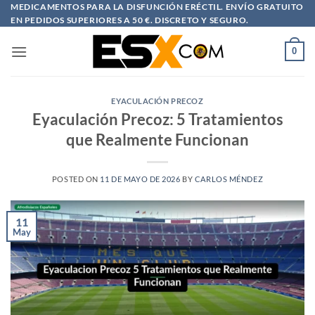
Saltar
MEDICAMENTOS PARA LA DISFUNCIÓN ERÉCTIL. ENVÍO GRATUITO
EN PEDIDOS SUPERIORES A 50 €. DISCRETO Y SEGURO.
al
contenido
0
EYACULACIÓN PRECOZ
Eyaculación Precoz: 5 Tratamientos
que Realmente Funcionan
POSTED ON
11 DE MAYO DE 2026
BY
CARLOS MÉNDEZ
11
May