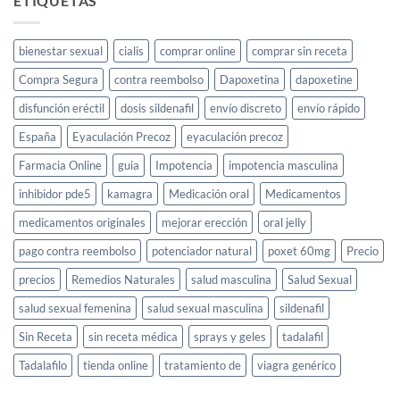
ETIQUETAS
Mano
bienestar sexual
cialis
comprar online
comprar sin receta
Compra Segura
contra reembolso
Dapoxetina
dapoxetine
disfunción eréctil
dosis sildenafil
envío discreto
envío rápido
España
Eyaculación Precoz
eyaculación precoz
Farmacia Online
guia
Impotencia
impotencia masculina
inhibidor pde5
kamagra
Medicación oral
Medicamentos
medicamentos originales
mejorar erección
oral jelly
pago contra reembolso
potenciador natural
poxet 60mg
Precio
precios
Remedios Naturales
salud masculina
Salud Sexual
salud sexual femenina
salud sexual masculina
sildenafil
Sin Receta
sin receta médica
sprays y geles
tadalafil
Tadalafilo
tienda online
tratamiento de
viagra genérico