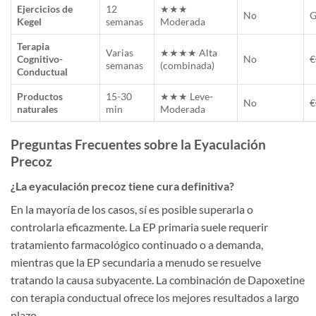
Ejercicios de
12
★★★
No
G
Kegel
semanas
Moderada
Terapia
Varias
★★★★ Alta
Cognitivo-
No
€
semanas
(combinada)
Conductual
Productos
15-30
★★★ Leve-
No
€
naturales
min
Moderada
Preguntas Frecuentes sobre la Eyaculación
Precoz
¿La eyaculación precoz tiene cura definitiva?
En la mayoría de los casos, sí es posible superarla o
controlarla eficazmente. La EP primaria suele requerir
tratamiento farmacológico continuado o a demanda,
mientras que la EP secundaria a menudo se resuelve
tratando la causa subyacente. La combinación de Dapoxetine
con terapia conductual ofrece los mejores resultados a largo
plazo.