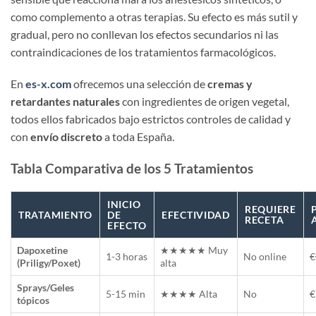
como complemento a otras terapias. Su efecto es más sutil y
gradual, pero no conllevan los efectos secundarios ni las
contraindicaciones de los tratamientos farmacológicos.
En
es-x.com
ofrecemos una selección de
cremas y
retardantes naturales
con ingredientes de origen vegetal,
todos ellos fabricados bajo estrictos controles de calidad y
con
envío discreto
a toda España.
Tabla Comparativa de los 5 Tratamientos
INICIO
REQUIERE
TRATAMIENTO
DE
EFECTIVIDAD
RECETA
EFECTO
Dapoxetine
★★★★★ Muy
1-3 horas
No online
€
(Priligy/Poxet)
alta
Sprays/Geles
5-15 min
★★★★ Alta
No
€
tópicos