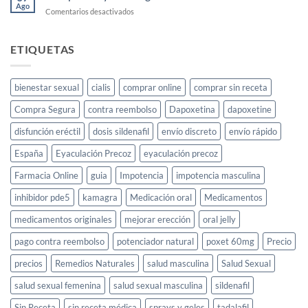
2025
Ago
femenino:
en
Comentarios desactivados
guía
Comprar
completa
Cayenne
Segunda
ETIQUETAS
Mano
bienestar sexual
cialis
comprar online
comprar sin receta
Compra Segura
contra reembolso
Dapoxetina
dapoxetine
disfunción eréctil
dosis sildenafil
envío discreto
envío rápido
España
Eyaculación Precoz
eyaculación precoz
Farmacia Online
guia
Impotencia
impotencia masculina
inhibidor pde5
kamagra
Medicación oral
Medicamentos
medicamentos originales
mejorar erección
oral jelly
pago contra reembolso
potenciador natural
poxet 60mg
Precio
precios
Remedios Naturales
salud masculina
Salud Sexual
salud sexual femenina
salud sexual masculina
sildenafil
Sin Receta
sin receta médica
sprays y geles
tadalafil