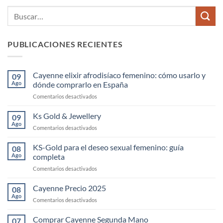
PUBLICACIONES RECIENTES
Cayenne elixir afrodisíaco femenino: cómo usarlo y
09
Ago
dónde comprarlo en España
en
Comentarios desactivados
Cayenne
elixir
Ks Gold & Jewellery
09
afrodisíaco
Ago
en
Comentarios desactivados
femenino:
Ks
cómo
Gold
KS-Gold para el deseo sexual femenino: guía
usarlo
08
&
Ago
completa
y
Jewellery
dónde
en
Comentarios desactivados
comprarlo
KS-
en
Gold
Cayenne Precio 2025
08
España
para
Ago
en
Comentarios desactivados
el
Cayenne
deseo
Precio
Comprar Cayenne Segunda Mano
sexual
07