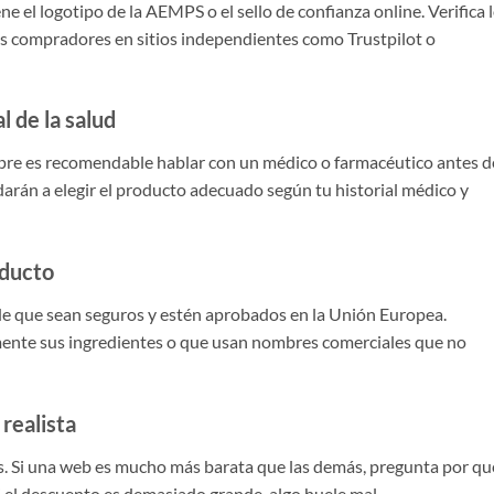
 el logotipo de la AEMPS o el sello de confianza online. Verifica 
os compradores en sitios independientes como Trustpilot o
l de la salud
pre es recomendable hablar con un médico o farmacéutico antes d
darán a elegir el producto adecuado según tu historial médico y
oducto
 de que sean seguros y estén aprobados en la Unión Europea.
mente sus ingredientes o que usan nombres comerciales que no
realista
s. Si una web es mucho más barata que las demás, pregunta por qu
i el descuento es demasiado grande, algo huele mal.