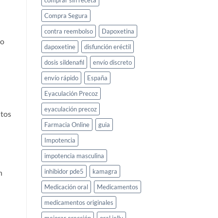
comprar sin receta
Compra Segura
contra reembolso
Dapoxetina
mo
dapoxetine
disfunción eréctil
dosis sildenafil
envío discreto
envío rápido
España
Eyaculación Precoz
eyaculación precoz
ntos
Farmacia Online
guia
Impotencia
impotencia masculina
inhibidor pde5
kamagra
n
Medicación oral
Medicamentos
medicamentos originales