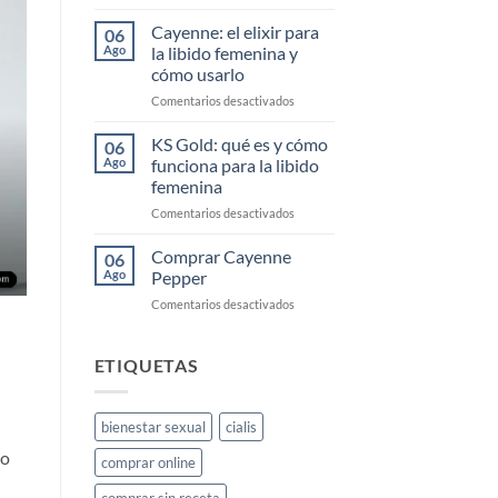
Comprar
Cayenne
Cayenne: el elixir para
06
Diesel
Ago
la libido femenina y
Barato
cómo usarlo
en
Comentarios desactivados
Cayenne:
el
KS Gold: qué es y cómo
06
elixir
Ago
funciona para la libido
para
femenina
la
en
Comentarios desactivados
libido
KS
femenina
Gold:
y
Comprar Cayenne
06
qué
cómo
Ago
Pepper
es
usarlo
en
Comentarios desactivados
y
Comprar
cómo
Cayenne
funciona
Pepper
ETIQUETAS
para
la
libido
femenina
bienestar sexual
cialis
do
comprar online