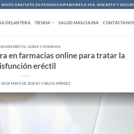
ENVÍO GRATUITO EN PEDIDOS SUPERIORES A 50 €. DISCRETO Y SEGUR
NA DELANTERA
TIENDA
SALUD MASCULINA
CONTÁCTANO
UNCIÓN ERÉCTIL
,
GUÍAS Y CONSEJOS
a en farmacias online para tratar la
isfunción eréctil
N
18 DE MAYO DE 2026
BY
CARLOS MÉNDEZ