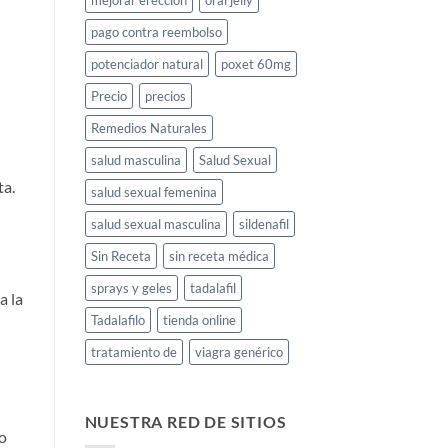
mejorar erección
oral jelly
pago contra reembolso
potenciador natural
poxet 60mg
Precio
precios
Remedios Naturales
salud masculina
Salud Sexual
ta.
salud sexual femenina
salud sexual masculina
sildenafil
Sin Receta
sin receta médica
sprays y geles
tadalafil
a la
Tadalafilo
tienda online
tratamiento de
viagra genérico
NUESTRA RED DE SITIOS
o