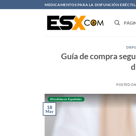
Saltar
MEDICAMENTOS PARA LA DISFUNCIÓN ERÉCTIL. 
al
contenido
PÁGI
DISF
Guía de compra segur
d
POSTED O
18
May