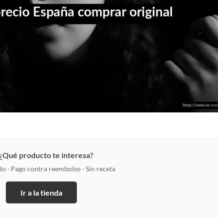
 ¿Qué producto te interesa?
do · Pago contra reembolso · Sin receta
Ir a la tienda