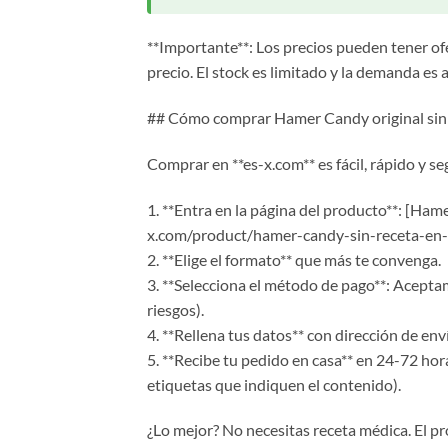
**Importante**: Los precios pueden tener ofe
precio. El stock es limitado y la demanda es a
## Cómo comprar Hamer Candy original sin 
Comprar en **es-x.com** es fácil, rápido y se
1. **Entra en la página del producto**: [Ha
x.com/product/hamer-candy-sin-receta-en-
2. **Elige el formato** que más te convenga.
3. **Selecciona el método de pago**: Aceptamo
riesgos).
4. **Rellena tus datos** con dirección de env
5. **Recibe tu pedido en casa** en 24-72 ho
etiquetas que indiquen el contenido).
¿Lo mejor? No necesitas receta médica. El p