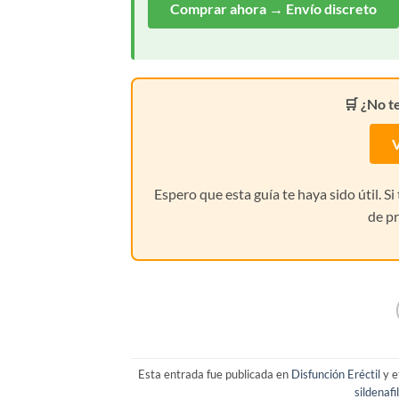
Comprar ahora → Envío discreto
🛒 ¿No t
V
Espero que esta guía te haya sido útil. S
de pr
Esta entrada fue publicada en
Disfunción Eréctil
y e
sildenafil