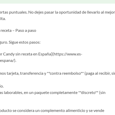
rtas puntuales. No dejes pasar la oportunidad de llevarlo al mejor
lta.
receta – Paso a paso
guro. Sigue estos pasos:
mer Candy sin receta en España](https://www.es-
espana/).
s tarjeta, transferencia y **contra reembolso** (paga al recibir, si
ío.
ras laborables, en un paquete completamente **discreto** (sin
roducto se considera un complemento alimenticio y se vende