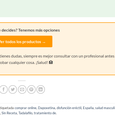
e decides? Tenemos más opciones
er todos los productos →
i tienes dudas, siempre es mejor consultar con un profesional antes
obar cualquier cosa. ¡Salud! 🏥
tiquetada
comprar online
,
Dapoxetina
,
disfunción eréctil
,
España
,
salud mascul
,
Sin Receta
,
Tadalafilo
,
tratamiento de
.