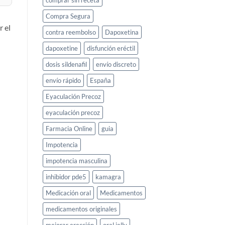
comprar sin receta
Compra Segura
r el
contra reembolso
Dapoxetina
dapoxetine
disfunción eréctil
dosis sildenafil
envío discreto
envío rápido
España
Eyaculación Precoz
eyaculación precoz
Farmacia Online
guia
Impotencia
impotencia masculina
inhibidor pde5
kamagra
Medicación oral
Medicamentos
medicamentos originales