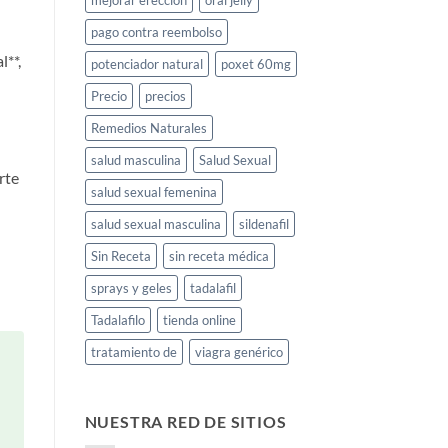
mejorar erección
oral jelly
pago contra reembolso
l**,
potenciador natural
poxet 60mg
Precio
precios
Remedios Naturales
salud masculina
Salud Sexual
rte
salud sexual femenina
salud sexual masculina
sildenafil
Sin Receta
sin receta médica
sprays y geles
tadalafil
Tadalafilo
tienda online
tratamiento de
viagra genérico
NUESTRA RED DE SITIOS