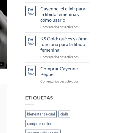
Comprar
Cayenne
Cayenne: el elixir para
06
Diesel
Ago
la libido femenina y
Barato
cómo usarlo
en
Comentarios desactivados
Cayenne:
el
KS Gold: qué es y cómo
06
elixir
Ago
funciona para la libido
para
femenina
la
en
Comentarios desactivados
libido
KS
femenina
Gold:
y
Comprar Cayenne
06
qué
cómo
Ago
Pepper
es
usarlo
en
Comentarios desactivados
y
Comprar
cómo
Cayenne
funciona
Pepper
ETIQUETAS
para
la
libido
femenina
bienestar sexual
cialis
comprar online