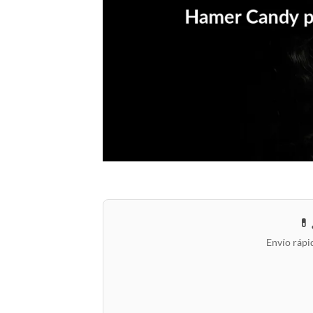
💊
Envío rápi