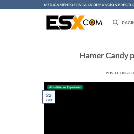
Saltar
MEDICAMENTOS PARA LA DISFUNCIÓN ERÉCTIL. 
al
contenido
PÁGI
Hamer Candy pr
POSTED ON
23 D
23
Jun