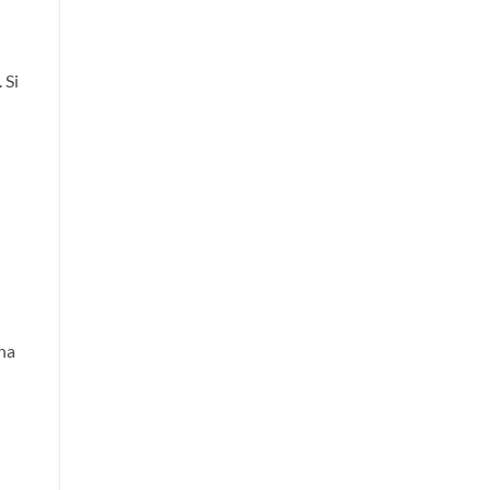
 Si
na