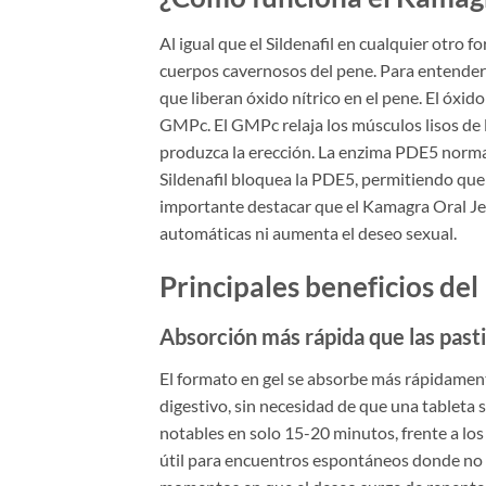
Al igual que el Sildenafil en cualquier otro 
cuerpos cavernosos del pene. Para entenderl
que liberan óxido nítrico en el pene. El óxid
GMPc. El GMPc relaja los músculos lisos de 
produzca la erección. La enzima PDE5 norm
Sildenafil bloquea la PDE5, permitiendo qu
importante destacar que el Kamagra Oral Jel
automáticas ni aumenta el deseo sexual.
Principales beneficios de
Absorción más rápida que las pasti
El formato en gel se absorbe más rápidamen
digestivo, sin necesidad de que una tableta
notables en solo 15-20 minutos, frente a los
útil para encuentros espontáneos donde no 