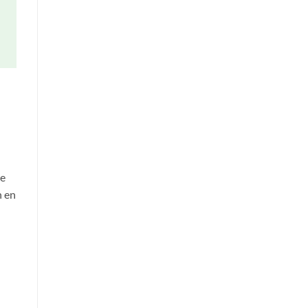
de
n en