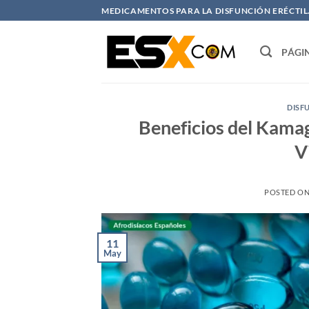
Saltar
MEDICAMENTOS PARA LA DISFUNCIÓN ERÉCTIL. 
al
contenido
PÁGI
DISF
Beneficios del Kamagr
V
POSTED O
11
May