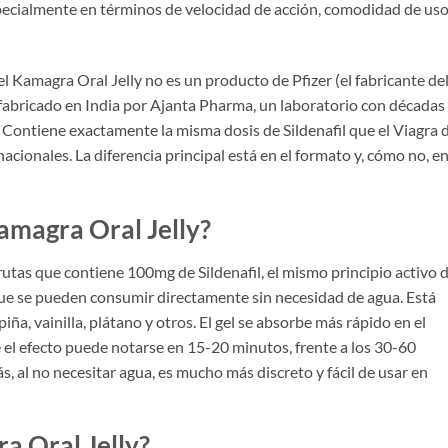
especialmente en términos de velocidad de acción, comodidad de uso
el Kamagra Oral Jelly no es un producto de Pfizer (el fabricante de
d fabricado en India por Ajanta Pharma, un laboratorio con décadas
 Contiene exactamente la misma dosis de Sildenafil que el Viagra 
cionales. La diferencia principal está en el formato y, cómo no, en
amagra Oral Jelly?
rutas que contiene 100mg de Sildenafil, el mismo principio activo d
que se pueden consumir directamente sin necesidad de agua. Está
piña, vainilla, plátano y otros. El gel se absorbe más rápido en el
 el efecto puede notarse en 15-20 minutos, frente a los 30-60
, al no necesitar agua, es mucho más discreto y fácil de usar en
a Oral Jelly?