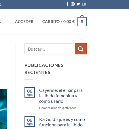
O.
0
ACCEDER
CARRITO /
0,00
€
S
PUBLICACIONES
RECIENTES
Cayenne: el elixir para
06
Ago
la libido femenina y
cómo usarlo
en
Comentarios desactivados
Cayenne:
el
KS Gold: qué es y cómo
06
elixir
Ago
funciona para la libido
para