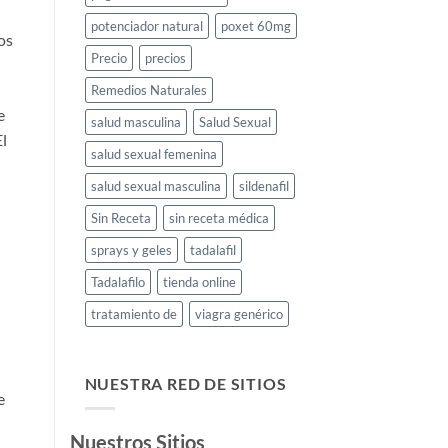
potenciador natural
poxet 60mg
os
Precio
precios
Remedios Naturales
e
salud masculina
Salud Sexual
l
salud sexual femenina
salud sexual masculina
sildenafil
Sin Receta
sin receta médica
sprays y geles
tadalafil
Tadalafilo
tienda online
tratamiento de
viagra genérico
NUESTRA RED DE SITIOS
e
Nuestros Sitios