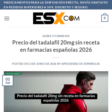
Saltar
MEDICAMENTOS PARA LA DISFUNCIÓN ERÉCTIL. ENVÍO GRATUITO
EN PEDIDOS SUPERIORES A 50 €. DISCRETO Y SEGURO.
al
contenido
0
GUÍAS Y CONSEJOS
Precio del tadalafil 20mg sin receta
en farmacias españolas 2026
POSTED ON
2 DE JUNIO DE 2026
BY
AFRODISÍACOS ESPAÑOLES
02
Jun