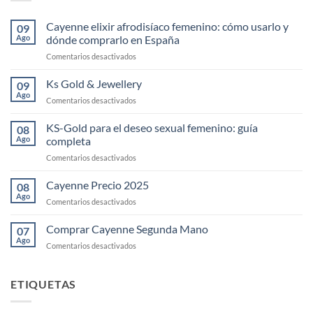
Cayenne elixir afrodisíaco femenino: cómo usarlo y
09
Ago
dónde comprarlo en España
en
Comentarios desactivados
Cayenne
elixir
Ks Gold & Jewellery
09
afrodisíaco
Ago
en
Comentarios desactivados
femenino:
Ks
cómo
Gold
KS-Gold para el deseo sexual femenino: guía
usarlo
08
&
Ago
completa
y
Jewellery
dónde
en
Comentarios desactivados
comprarlo
KS-
en
Gold
Cayenne Precio 2025
08
España
para
Ago
en
Comentarios desactivados
el
Cayenne
deseo
Precio
Comprar Cayenne Segunda Mano
sexual
07
2025
Ago
femenino:
en
Comentarios desactivados
guía
Comprar
completa
Cayenne
Segunda
ETIQUETAS
Mano