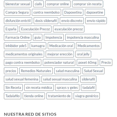
bienestar sexual
cialis
comprar online
comprar sin receta
Compra Segura
contra reembolso
Dapoxetina
dapoxetine
disfunción eréctil
dosis sildenafil
envío discreto
envío rápido
España
Eyaculación Precoz
eyaculación precoz
Farmacia Online
guia
Impotencia
impotencia masculina
inhibidor pde5
kamagra
Medicación oral
Medicamentos
medicamentos originales
mejorar erección
oral jelly
pago contra reembolso
potenciador natural
poxet 60mg
Precio
precios
Remedios Naturales
salud masculina
Salud Sexual
salud sexual femenina
salud sexual masculina
sildenafil
Sin Receta
sin receta médica
sprays y geles
tadalafil
Tadalafilo
tienda online
tratamiento de
viagra genérico
NUESTRA RED DE SITIOS