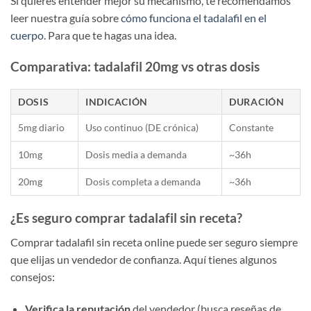
Si quieres entender mejor su mecanismo, te recomendamos
leer nuestra guía sobre
cómo funciona el tadalafil en el
cuerpo
. Para que te hagas una idea.
Comparativa: tadalafil 20mg vs otras dosis
DOSIS
INDICACIÓN
DURACIÓN
5mg diario
Uso continuo (DE crónica)
Constante
10mg
Dosis media a demanda
~36h
20mg
Dosis completa a demanda
~36h
¿Es seguro comprar tadalafil sin receta?
Comprar tadalafil sin receta online puede ser seguro siempre
que elijas un vendedor de confianza. Aquí tienes algunos
consejos:
Verifica la reputación
del vendedor (busca reseñas de