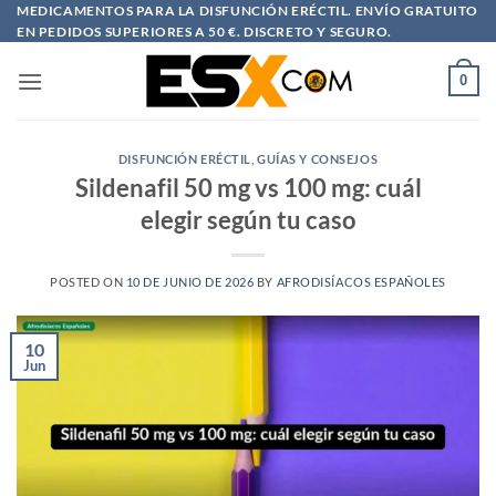
Saltar
MEDICAMENTOS PARA LA DISFUNCIÓN ERÉCTIL. ENVÍO GRATUITO
EN PEDIDOS SUPERIORES A 50 €. DISCRETO Y SEGURO.
al
contenido
0
DISFUNCIÓN ERÉCTIL
,
GUÍAS Y CONSEJOS
Sildenafil 50 mg vs 100 mg: cuál
elegir según tu caso
POSTED ON
10 DE JUNIO DE 2026
BY
AFRODISÍACOS ESPAÑOLES
10
Jun