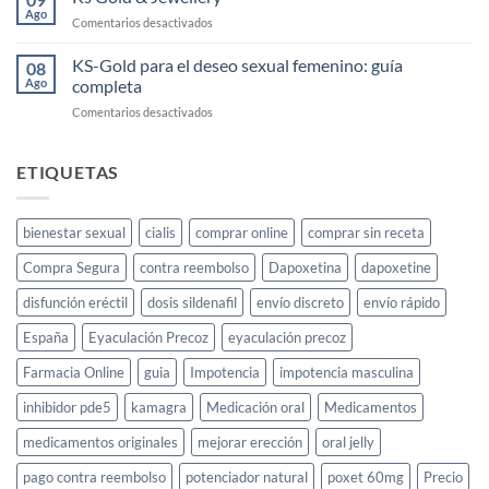
afrodisíaco
Ago
en
Comentarios desactivados
femenino:
Ks
cómo
Gold
KS-Gold para el deseo sexual femenino: guía
usarlo
08
&
Ago
completa
y
Jewellery
dónde
en
Comentarios desactivados
comprarlo
KS-
en
Gold
España
para
ETIQUETAS
el
deseo
sexual
bienestar sexual
cialis
comprar online
comprar sin receta
femenino:
guía
Compra Segura
contra reembolso
Dapoxetina
dapoxetine
completa
disfunción eréctil
dosis sildenafil
envío discreto
envío rápido
España
Eyaculación Precoz
eyaculación precoz
Farmacia Online
guia
Impotencia
impotencia masculina
inhibidor pde5
kamagra
Medicación oral
Medicamentos
medicamentos originales
mejorar erección
oral jelly
pago contra reembolso
potenciador natural
poxet 60mg
Precio