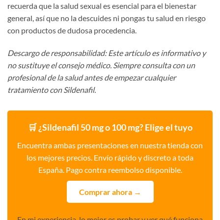
recuerda que la salud sexual es esencial para el bienestar
general, así que no la descuides ni pongas tu salud en riesgo
con productos de dudosa procedencia.
Descargo de responsabilidad: Este artículo es informativo y
no sustituye el consejo médico. Siempre consulta con un
profesional de la salud antes de empezar cualquier
tratamiento con Sildenafil.
🛒 ¿Sildenafil 50 mg o 100 mg? Elige el tuyo
Encuentra ambas presentaciones en nuestra tienda con
los mejores precios. Envío rápido y discreto a toda
España. Pago contra reembolso disponible.
Comprar ahora →
En mi experiencia, lo mejor es probar y ver qué funciona