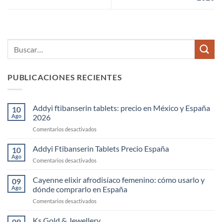
PUBLICACIONES RECIENTES
Addyi ftibanserin tablets: precio en México y España
10
Ago
2026
en
Comentarios desactivados
Addyi
ftibanserin
Addyi Ftibanserin Tablets Precio España
10
tablets:
Ago
en
Comentarios desactivados
precio
Addyi
en
Ftibanserin
Cayenne elixir afrodisíaco femenino: cómo usarlo y
México
09
Tablets
Ago
dónde comprarlo en España
y
Precio
España
en
Comentarios desactivados
España
2026
Cayenne
elixir
Ks Gold & Jewellery
09