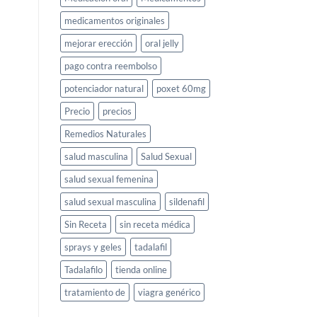
medicamentos originales
mejorar erección
oral jelly
pago contra reembolso
potenciador natural
poxet 60mg
Precio
precios
Remedios Naturales
salud masculina
Salud Sexual
salud sexual femenina
salud sexual masculina
sildenafil
Sin Receta
sin receta médica
sprays y geles
tadalafil
Tadalafilo
tienda online
tratamiento de
viagra genérico