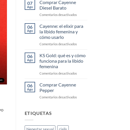
Cayenne
Comprar Cayenne
07
Segunda
Ago
Diesel Barato
Mano
en
Comentarios desactivados
Comprar
Cayenne
Cayenne: el elixir para
06
Diesel
Ago
la libido femenina y
Barato
cómo usarlo
en
Comentarios desactivados
Cayenne:
el
KS Gold: qué es y cómo
06
elixir
Ago
funciona para la libido
para
femenina
la
en
Comentarios desactivados
libido
KS
femenina
Gold:
y
Comprar Cayenne
06
qué
cómo
Ago
Pepper
es
usarlo
en
Comentarios desactivados
y
Comprar
cómo
Cayenne
funciona
vo
Pepper
ETIQUETAS
para
la
libido
femenina
bienestar sexual
cialis