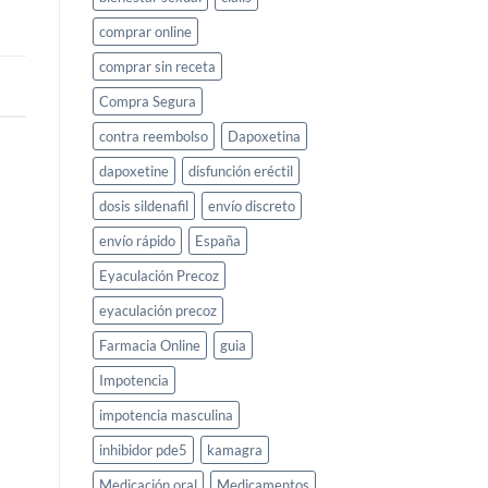
comprar online
comprar sin receta
Compra Segura
contra reembolso
Dapoxetina
dapoxetine
disfunción eréctil
dosis sildenafil
envío discreto
envío rápido
España
Eyaculación Precoz
eyaculación precoz
Farmacia Online
guia
Impotencia
impotencia masculina
inhibidor pde5
kamagra
Medicación oral
Medicamentos