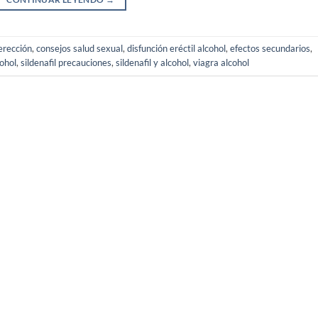
erección
,
consejos salud sexual
,
disfunción eréctil alcohol
,
efectos secundarios
,
cohol
,
sildenafil precauciones
,
sildenafil y alcohol
,
viagra alcohol