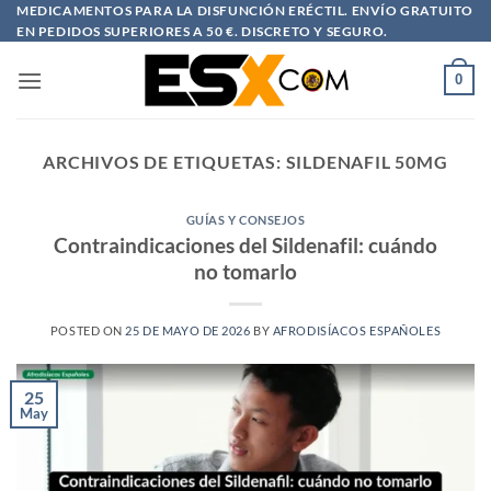
Saltar
MEDICAMENTOS PARA LA DISFUNCIÓN ERÉCTIL. ENVÍO GRATUITO
EN PEDIDOS SUPERIORES A 50 €. DISCRETO Y SEGURO.
al
contenido
0
ARCHIVOS DE ETIQUETAS:
SILDENAFIL 50MG
GUÍAS Y CONSEJOS
Contraindicaciones del Sildenafil: cuándo
no tomarlo
POSTED ON
25 DE MAYO DE 2026
BY
AFRODISÍACOS ESPAÑOLES
25
May