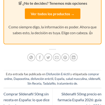
🛒 ¿No te decides? Tenemos más opciones
Ver todos los productos →
Como siempre digo, la información es poder. Ahora que
sabes esto, la decisión es tuya. Elige con cabeza. 👍
Esta entrada fue publicada en
Disfunción Eréctil
y etiquetada
comprar
online
,
Dapoxetina
,
disfunción eréctil
,
España
,
salud masculina
,
sildenafil
,
Sin Receta
,
Tadalafilo
,
tratamiento de
.
Comprar Sildenafil 50mg sin
Sildenafil 50mg precio en
receta en España: lo que dice
farmacia España 2026: guía