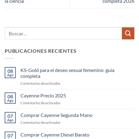
la ciencia
completa 2026
PUBLICACIONES RECIENTES
KS-Gold para el deseo sexual femenino: guía
08
Ago
completa
en
Comentarios desactivados
KS-
Gold
Cayenne Precio 2025
08
para
Ago
en
Comentarios desactivados
el
Cayenne
deseo
Precio
Comprar Cayenne Segunda Mano
sexual
07
2025
Ago
femenino:
en
Comentarios desactivados
guía
Comprar
completa
Cayenne
Comprar Cayenne Diesel Barato
07
Segunda