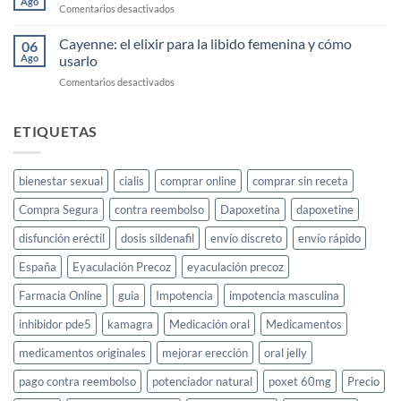
Ago
en
Comentarios desactivados
Mano
Comprar
Cayenne
Cayenne: el elixir para la libido femenina y cómo
06
Diesel
Ago
usarlo
Barato
en
Comentarios desactivados
Cayenne:
el
elixir
ETIQUETAS
para
la
libido
bienestar sexual
cialis
comprar online
comprar sin receta
femenina
y
Compra Segura
contra reembolso
Dapoxetina
dapoxetine
cómo
usarlo
disfunción eréctil
dosis sildenafil
envío discreto
envío rápido
España
Eyaculación Precoz
eyaculación precoz
Farmacia Online
guia
Impotencia
impotencia masculina
inhibidor pde5
kamagra
Medicación oral
Medicamentos
medicamentos originales
mejorar erección
oral jelly
pago contra reembolso
potenciador natural
poxet 60mg
Precio