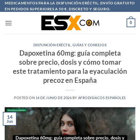
Saltar
MEDICAMENTOS PARA LA DISFUNCIÓN ERÉCTIL. ENVÍO GRATUITO
EN PEDIDOS SUPERIORES A 50 €. DISCRETO Y SEGURO.
al
contenido
0
DISFUNCIÓN ERÉCTIL
,
GUÍAS Y CONSEJOS
Dapoxetina 60mg: guía completa
sobre precio, dosis y cómo tomar
este tratamiento para la eyaculación
precoz en España
POSTED ON
14 DE JUNIO DE 2026
BY
AFRODISÍACOS ESPAÑOLES
14
Jun