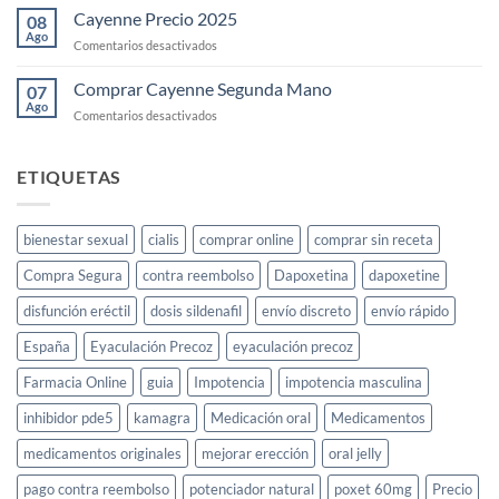
en
Gold
Cayenne Precio 2025
08
España
para
Ago
en
Comentarios desactivados
el
Cayenne
deseo
Precio
Comprar Cayenne Segunda Mano
sexual
07
2025
Ago
femenino:
en
Comentarios desactivados
guía
Comprar
completa
Cayenne
Segunda
ETIQUETAS
Mano
bienestar sexual
cialis
comprar online
comprar sin receta
Compra Segura
contra reembolso
Dapoxetina
dapoxetine
disfunción eréctil
dosis sildenafil
envío discreto
envío rápido
España
Eyaculación Precoz
eyaculación precoz
Farmacia Online
guia
Impotencia
impotencia masculina
inhibidor pde5
kamagra
Medicación oral
Medicamentos
medicamentos originales
mejorar erección
oral jelly
pago contra reembolso
potenciador natural
poxet 60mg
Precio