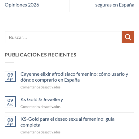
Opiniones 2026
seguras en España
PUBLICACIONES RECIENTES
Cayenne elixir afrodisíaco femenino: cómo usarlo y
09
Ago
dónde comprarlo en España
en
Comentarios desactivados
Cayenne
elixir
Ks Gold & Jewellery
09
afrodisíaco
Ago
en
Comentarios desactivados
femenino:
Ks
cómo
Gold
KS-Gold para el deseo sexual femenino: guía
usarlo
08
&
Ago
completa
y
Jewellery
dónde
en
Comentarios desactivados
comprarlo
KS-