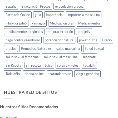
España
Eyaculación Precoz
eyaculación precoz
Farmacia Online
guia
Impotencia
impotencia masculina
inhibidor pde5
kamagra
Medicación oral
Medicamentos
medicamentos originales
mejorar erección
oral jelly
pago contra reembolso
potenciador natural
poxet 60mg
Precio
precios
Remedios Naturales
salud masculina
Salud Sexual
salud sexual femenina
salud sexual masculina
sildenafil
Sin Receta
sin receta médica
sprays y geles
tadalafil
Tadalafilo
tienda online
tratamiento de
viagra genérico
NUESTRA RED DE SITIOS
Nuestros Sitios Recomendados
es-x.com