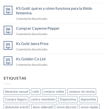
Cayenne:
el
KS Gold: qué es y cómo funciona para la libido
06
elixir
Ago
femenina
para
en
Comentarios desactivados
la
KS
libido
Gold:
Comprar Cayenne Pepper
femenina
06
qué
y
Ago
en
Comentarios desactivados
es
cómo
Comprar
y
usarlo
Cayenne
Ks Gold Jeera Price
cómo
05
Pepper
Ago
funciona
en
Comentarios desactivados
para
Ks
la
Gold
Ks Golden Co Ltd
05
libido
Jeera
Ago
femenina
en
Comentarios desactivados
Price
Ks
Golden
Co
ETIQUETAS
Ltd
bienestar sexual
cialis
comprar online
comprar sin receta
Compra Segura
contra reembolso
Dapoxetina
dapoxetine
disfunción eréctil
dosis sildenafil
envío discreto
envío rápido