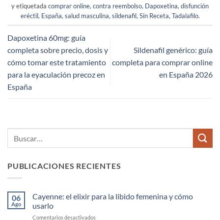
y etiquetada
comprar online
,
contra reembolso
,
Dapoxetina
,
disfunción
eréctil
,
España
,
salud masculina
,
sildenafil
,
Sin Receta
,
Tadalafilo
.
Dapoxetina 60mg: guía
completa sobre precio, dosis y
Sildenafil genérico: guía
cómo tomar este tratamiento
completa para comprar online
para la eyaculación precoz en
en España 2026
España
PUBLICACIONES RECIENTES
Cayenne: el elixir para la libido femenina y cómo
06
Ago
usarlo
en
Comentarios desactivados