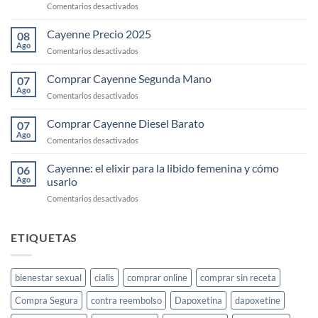
en
Comentarios desactivados
KS-
Gold
Cayenne Precio 2025
08
para
Ago
en
Comentarios desactivados
el
Cayenne
deseo
Precio
Comprar Cayenne Segunda Mano
sexual
07
2025
Ago
femenino:
en
Comentarios desactivados
guía
Comprar
completa
Cayenne
Comprar Cayenne Diesel Barato
07
Segunda
Ago
en
Comentarios desactivados
Mano
Comprar
Cayenne
Cayenne: el elixir para la libido femenina y cómo
06
Diesel
Ago
usarlo
Barato
en
Comentarios desactivados
Cayenne:
el
elixir
ETIQUETAS
para
la
libido
bienestar sexual
cialis
comprar online
comprar sin receta
femenina
y
Compra Segura
contra reembolso
Dapoxetina
dapoxetine
cómo