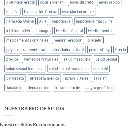
usarlo
disfunción eréctil
dosis sildenafil
envío discreto
envío rápido
España
Eyaculación Precoz
eyaculación precoz
Farmacia Online
guia
Impotencia
impotencia masculina
inhibidor pde5
kamagra
Medicación oral
Medicamentos
medicamentos originales
mejorar erección
oral jelly
pago contra reembolso
potenciador natural
poxet 60mg
Precio
precios
Remedios Naturales
salud masculina
Salud Sexual
salud sexual femenina
salud sexual masculina
sildenafil
Sin Receta
sin receta médica
sprays y geles
tadalafil
Tadalafilo
tienda online
tratamiento de
viagra genérico
NUESTRA RED DE SITIOS
Nuestros Sitios Recomendados