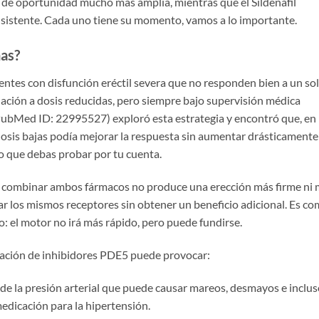
a de oportunidad mucho más amplia, mientras que el Sildenafil
sistente. Cada uno tiene su momento, vamos a lo importante.
nas?
entes con disfunción eréctil severa que no responden bien a un so
ación a dosis reducidas, pero siempre bajo supervisión médica
ubMed ID: 22995527) exploró esta estrategia y encontró que, en
osis bajas podía mejorar la respuesta sin aumentar drásticamente
go que debas probar por tu cuenta.
ue combinar ambos fármacos no produce una erección más firme ni
rar los mismos receptores sin obtener un beneficio adicional. Es c
: el motor no irá más rápido, pero puede fundirse.
icación de inhibidores PDE5 puede provocar:
 de la presión arterial que puede causar mareos, desmayos e inclus
edicación para la hipertensión.