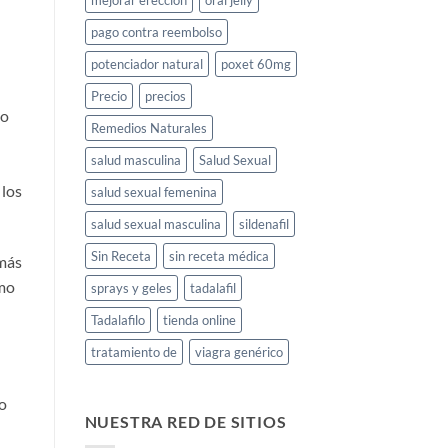
mejorar erección
oral jelly
pago contra reembolso
potenciador natural
poxet 60mg
Precio
precios
lo
Remedios Naturales
salud masculina
Salud Sexual
 los
salud sexual femenina
salud sexual masculina
sildenafil
Sin Receta
sin receta médica
 más
omo
sprays y geles
tadalafil
Tadalafilo
tienda online
tratamiento de
viagra genérico
o
NUESTRA RED DE SITIOS