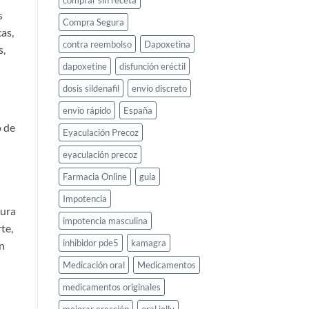
comprar sin receta
s
Compra Segura
as,
contra reembolso
Dapoxetina
s,
dapoxetine
disfunción eréctil
dosis sildenafil
envío discreto
envío rápido
España
o de
Eyaculación Precoz
eyaculación precoz
Farmacia Online
guia
Impotencia
dura
impotencia masculina
te,
inhibidor pde5
kamagra
n
Medicación oral
Medicamentos
medicamentos originales