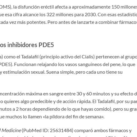
OMS), la disfunción eréctil afecta a aproximadamente 150 millone
 esa cifra alcance los 322 millones para 2030. Con esas estadístic
ada vez más potentes. Pero antes de lanzarte a combinar fármaco
los inhibidores PDE5
ra) como el Tadalafil (principio activo del Cialis) pertenecen al grup
 (PDE5). Funcionan relajando los vasos sanguíneos del pene, lo que
 estimulación sexual. Suena simple, pero cada uno tiene su
concentración máxima en sangre entre 30 y 60 minutos y su efecto 
o quieres algo predecible y de acción rápida. El Tadalafil, por su par
nutos a 2 horas dependiendo de lo que hayas comido), pero su gra
ue muchos lo llamen «la píldora del fin de semana».
l Medicine
(PubMed ID: 25631484) comparó ambos fármacos y