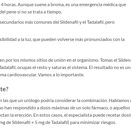
 4 horas. Aunque suene a broma, es una emergencia médica que
l pene si no se trata a tiempo.
secundarios más comunes del Sildenafil y el Tadalafil, pero
sibilidad a la luz, que pueden volverse más pronunciados con la
n por los mismos sitios de unión en el organismo. Tomas el Sildena
dalafil, ocupas el resto y saturas el sistema. El resultado no es un
tema cardiovascular. Vamos a lo importante.
te?
en las que un urólogo podría considerar la combinación. Hablamos
 no han respondido a dosis máximas de un solo fármaco, o aquellos
tan la erección. En estos casos, el especialista puede recetar dosi
g de Sildenafil + 5 mg de Tadalafil) para minimizar riesgos.