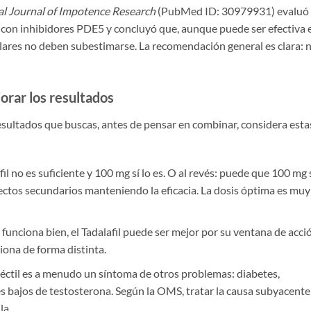
al Journal of Impotence Research
(PubMed ID: 30979931) evaluó 
a con inhibidores PDE5 y concluyó que, aunque puede ser efectiva 
ulares no deben subestimarse. La recomendación general es clara: 
orar los resultados
resultados que buscas, antes de pensar en combinar, considera esta
il no es suficiente y 100 mg sí lo es. O al revés: puede que 100 mg 
ectos secundarios manteniendo la eficacia. La dosis óptima es muy
te funciona bien, el Tadalafil puede ser mejor por su ventana de acci
iona de forma distinta.
réctil es a menudo un síntoma de otros problemas: diabetes,
es bajos de testosterona. Según la OMS, tratar la causa subyacente
la.