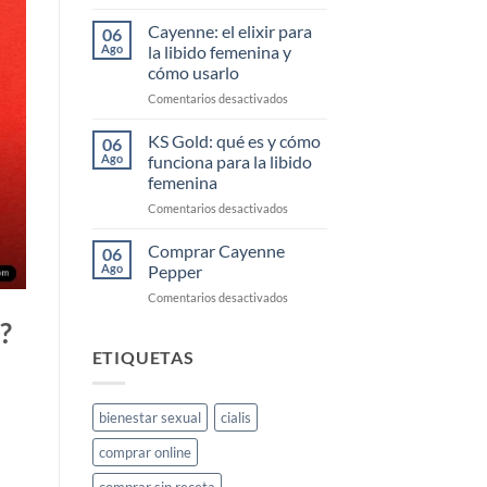
Comprar
Cayenne
Cayenne: el elixir para
06
Diesel
Ago
la libido femenina y
Barato
cómo usarlo
en
Comentarios desactivados
Cayenne:
el
KS Gold: qué es y cómo
06
elixir
Ago
funciona para la libido
para
femenina
la
en
Comentarios desactivados
libido
KS
femenina
Gold:
y
Comprar Cayenne
06
qué
cómo
Ago
Pepper
es
usarlo
en
Comentarios desactivados
y
Comprar
cómo
r?
Cayenne
funciona
Pepper
ETIQUETAS
para
la
libido
femenina
bienestar sexual
cialis
comprar online